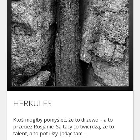
HERKULES
Ktoś mógłby pomyśleć, że to drzewo – a to
przecież Rosjanie. Są tacy co twierdzą, że to
talent, a to pot i łzy. Jadąc tam …