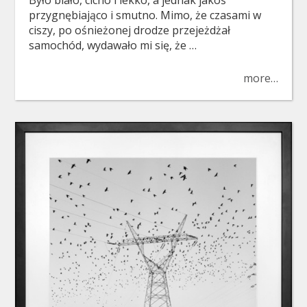
Było biało, cicho i lekko, a jednak jakoś
przygnębiająco i smutno. Mimo, że czasami w
ciszy, po ośnieżonej drodze przejeżdżał
samochód, wydawało mi się, że …
more…