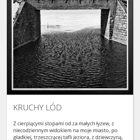
KRUCHY LÓD
Z cierpiącymi stopami od za małych łyżew, z
niecodziennym widokiem na moje miasto, po
gładkiej, trzeszczącej tafli jeziora, z dziewczyną,