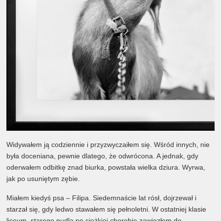
Widywałem ją codziennie i przyzwyczaiłem się. Wśród innych, nie
była doceniana, pewnie dlatego, że odwrócona. A jednak, gdy
oderwałem odbitkę znad biurka, powstała wielka dziura. Wyrwa,
jak po usuniętym zębie.
Miałem kiedyś psa – Filipa. Siedemnaście lat rósł, dojrzewał i
starzał się, gdy ledwo stawałem się pełnoletni. W ostatniej klasie
liceum, starego pudla po ciężkiej chorobie zawiozłem do