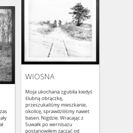
WIOSNA
Moja ukochana zgubiła kiedyś
ślubną obrączkę,
przeszukaliśmy mieszkanie,
czas
okolicę, sprawdziliśmy nawet
ały
basen. Nigdzie. Wracając z
ał
Suwałk po wernisażu
postanowiłem zacząć od