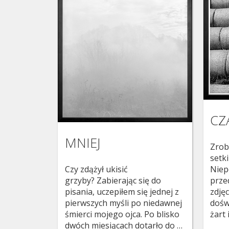
CZ
MNIEJ
Zrob
setk
Czy zdążył ukisić
Niep
grzyby? Zabierając się do
prze
pisania, uczepiłem się jednej z
zdję
pierwszych myśli po niedawnej
dośw
śmierci mojego ojca. Po blisko
żart 
dwóch miesiącach dotarło do …