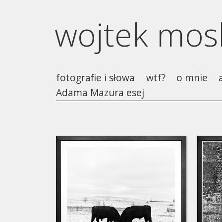
wojtek mo
fotografie i słowa
wtf?
o mnie
Adama Mazura esej