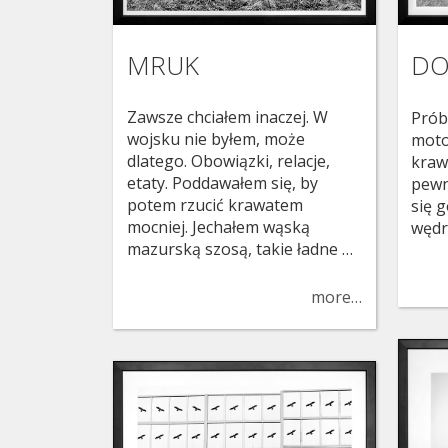
MRUK
DO
Zawsze chciałem inaczej. W
Prób
wojsku nie byłem, może
moto
dlatego. Obowiązki, relacje,
kraw
etaty. Poddawałem się, by
pewn
potem rzucić krawatem
się 
mocniej. Jechałem wąską
wędr
mazurską szosą, takie ładne …
more…