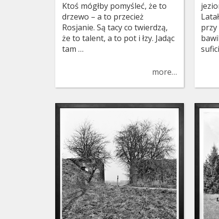
Ktoś mógłby pomyśleć, że to
jezio
drzewo – a to przecież
Lata
Rosjanie. Są tacy co twierdzą,
przy
że to talent, a to pot i łzy. Jadąc
bawi
tam …
sufic
more…