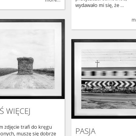
wydawało mi się, że …
m
Ś WIĘCEJ
m zdjęcie trafi do kręgu
PASJA
ionych, muszę się dobrze