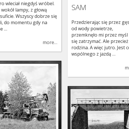
ro wleciał niegdyś wróbel.
SAM
ł wokół lampy, z głową
 suficie. Wszyscy dobrze się
Przedzierając się przez gę
li, do momentu gdy na
od wody powietrze,
ie …
przemknęło mi przez myśl
się zatrzymać. Ale przecież
more…
rodzina. A więc jutro. Jest 
wspólnego z jazdą …
m