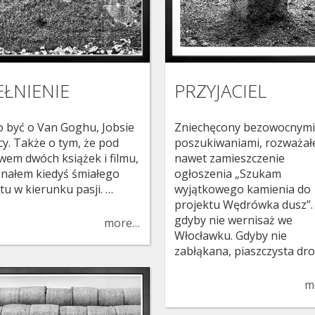
EŁNIENIE
PRZYJACIEL
o być o Van Goghu, Jobsie
Zniechęcony bezowocnym
acy. Także o tym, że pod
poszukiwaniami, rozważa
wem dwóch książek i filmu,
nawet zamieszczenie
nałem kiedyś śmiałego
ogłoszenia „Szukam
tu w kierunku pasji. …
wyjątkowego kamienia do
projektu Wędrówka dusz”. 
gdyby nie wernisaż we
more…
Włocławku. Gdyby nie
zabłąkana, piaszczysta dr
m