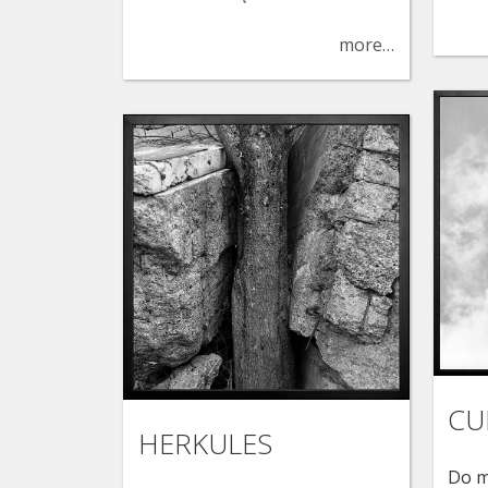
more…
CU
HERKULES
Do m