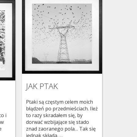
JAK PTAK
Ptaki są częstym celem moich
błądzeń po przedmieściach. Ileż
o i
to razy skradałem się, by
 w
dorwać wzbijające się stado
e
znad zaoranego pola… Tak się
jednak składa, …