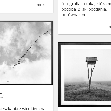
fotografia to taka, która m
more…
podoba. Bliski poddania,
porównałem …
m
D
ieszkania z widokiem na