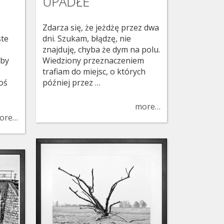
UPADŁE
Zdarza się, że jeżdżę przez dwa
ste
dni. Szukam, błądzę, nie
znajduję, chyba że dym na polu.
 by
Wiedziony przeznaczeniem
trafiam do miejsc, o których
coś
później przez …
more…
ore…