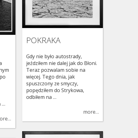
POKRAKA
Gdy nie było autostrady,
a
jeździłem nie dalej jak do Błoni.
nnym
Teraz pozwalam sobie na
 po
więcej. Tego dnia, jak
spuszczony ze smyczy,
popędziłem do Strykowa,
odbiłem na …
m …
more…
ore…