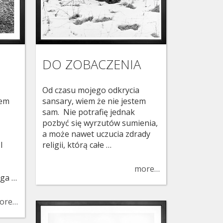
DO ZOBACZENIA
i
Od czasu mojego odkrycia
łem
sansary, wiem że nie jestem
sam. Nie potrafię jednak
pozbyć się wyrzutów sumienia,
a może nawet uczucia zdrady
I
religii, którą całe …
more…
oga …
ore…