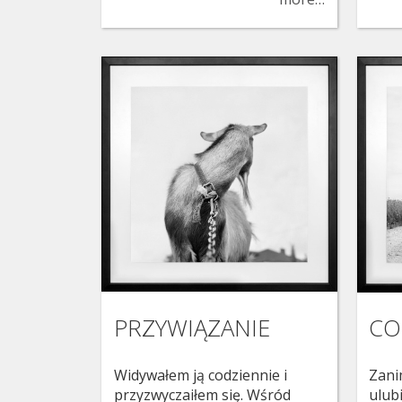
PRZYWIĄZANIE
CO
Widywałem ją codziennie i
Zani
przyzwyczaiłem się. Wśród
ulub