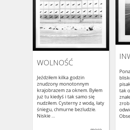
IN
WOLNOŚĆ
Pona
Jeździłem kilka godzin
blis
znudzony monotonnym
pisa
krajobrazem za oknem. Byłem
tak 
już tu kiedyś i tak samo się
znał
nudziłem. Cysterny z wodą, łaty
zrobi
śniegu, chmurne bezludzie.
odwi
Niskie …
Obse
more…