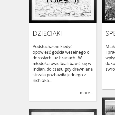
SP
DZIECIAKI
Miał
Podsłuchałem kiedyś
i pr
opowieść gościa weselnego o
wpły
dorosłych już braciach. W
doko
młodości uwielbiali bawić się w
zwro
Indian, do czasu gdy drewniana
strzała pozbawiła jednego z
nich oka.…
more…