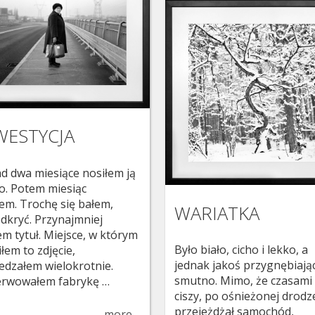
WESTYCJA
d dwa miesiące nosiłem ją
ko. Potem miesiąc
łem. Trochę się bałem,
WARIATKA
odkryć. Przynajmniej
em tytuł. Miejsce, w którym
Było biało, cicho i lekko, a
łem to zdjęcie,
jednak jakoś przygnębiając
edzałem wielokrotnie.
smutno. Mimo, że czasami
rwowałem fabrykę …
ciszy, po ośnieżonej drodz
przejeżdżał samochód,
more…