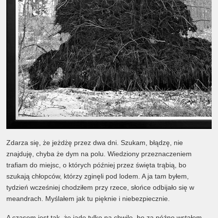
Zdarza się, że jeżdżę przez dwa dni. Szukam, błądzę, nie
znajduję, chyba że dym na polu. Wiedziony przeznaczeniem
trafiam do miejsc, o których później przez święta trąbią, bo
szukają chłopców, którzy zginęli pod lodem. A ja tam byłem,
tydzień wcześniej chodziłem przy rzece, słońce odbijało się w
meandrach. Myślałem jak tu pięknie i niebezpiecznie.
A czasem jest tak, że jadę tylko na chwilę, bo za późno wstałem,