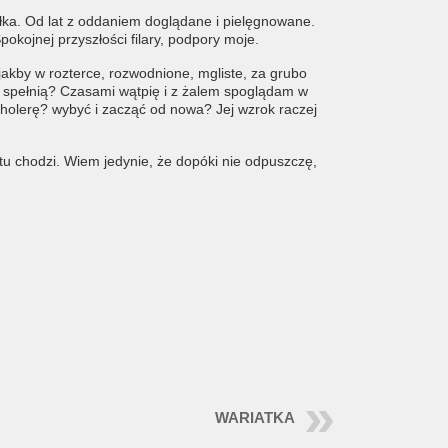
ółka. Od lat z oddaniem doglądane i pielęgnowane.
pokojnej przyszłości filary, podpory moje.
 jakby w rozterce, rozwodnione, mgliste, za grubo
ę spełnią? Czasami wątpię i z żalem spoglądam w
 cholerę? wybyć i zacząć od nowa?
Jej wzrok raczej
tu chodzi.
Wiem jedynie, że dopóki nie odpuszczę,
WARIATKA