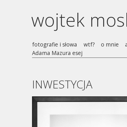
wojtek mo
fotografie i słowa
wtf?
o mnie
Adama Mazura esej
INWESTYCJA