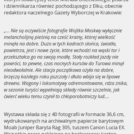
i dziennikarza również pochodzącego z Ełku, obecnie
redaktora naczelnego Gazety Wyborczej w Krakowie:
„… Nie są oczywiście fotografie Wojtka Moskwy wyłącznie
melancholijną pieśnią na cześć krainy, której wielkość
minęła na dobre. Dużo w tych kadrach słońca, światła,
powietrza, jest i nowe życie, które wchodzi na wąski tor i
przekształca go na swoją modłę. Stały rozkład jazdy nie
powróci, to pewne, czas nocnych kursów do Turowa minął
nieodwołalnie. Ale stacja początkowa ożyła na dobre,
brzęczą każdego roku pszczoły i dłuto wbija się w lipowe
drewno. Wagony i lokomotywy odremontowane, rdza znika,
w sezonie turyści wypełniają składy równie szczelnie, jak
ćwierć wieku temu czynił to chłoporobotniczy lud….
Wystawa składa się z 40 fotografii w formacie 36,6 cm,
wydrukowanych na archiwalnym papierze barytowym
Moab Juniper Baryta Rag 305, tuszem Canon Lucia EX.
Wszystkie prace naklejone na bezkwasowy karton,