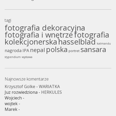
tagi
fotografia dekoracyjna
fotografia i wnętrze
fotografia
kolekcjonerska
hasselblad
katmandu
sansara
polska
nepal
nagroda IPA
portret
stypendium
wystawa
Najnowsze komentarze
Krzysztof Golke
-
WARIATKA
Juz rozwiedziona
-
HERKULES
Wojciech
-
wojtek
-
Marek
-